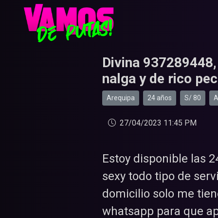
Divina 937289448, hermosa chica con grandes
nalga y de rico pe
Arequipa
24 años
S/ 80
A
27/04/2023 11:45 PM
Estoy disponible las 
sexy todo tipo de servi
domicilio solo me tie
whatsapp para que ap