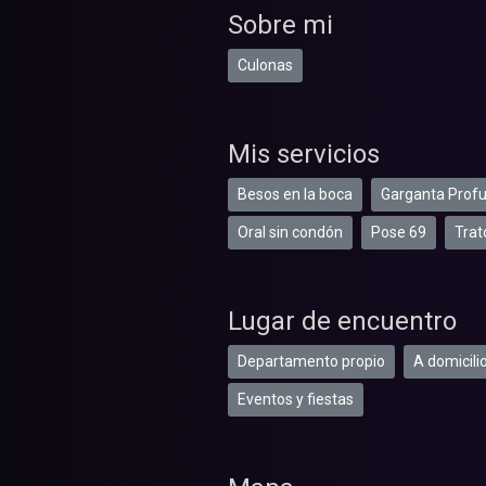
Sobre mi
Culonas
Mis servicios
Besos en la boca
Garganta Prof
Oral sin condón
Pose 69
Trat
Lugar de encuentro
Departamento propio
A domicili
Eventos y fiestas