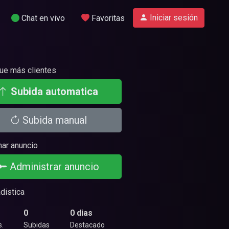
Iniciar sesión
Chat en vivo
Favoritas
ue más clientes
Subida automatica
Subida manual
nar anuncio
Administrar anuncio
distica
0
0 dias
s.
Subidas
Destacado