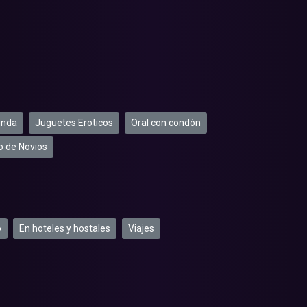
unda
Juguetes Eroticos
Oral con condón
o de Novios
o
En hoteles y hostales
Viajes