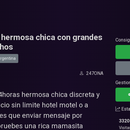
Consig
chos
rgentina
247ONA
Gestio
24horas hermosa chica discreta y
cio sin limite hotel motel o a
Esta
nes que enviar mensaje por
3320
ruebes una rica mamasita
Visita