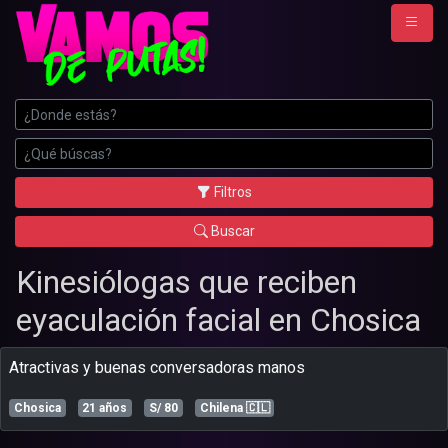
Filtros
Buscar
Kinesiólogas que reciben
eyaculación facial en Chosica
atractivas y buenas conversadoras manos
Chosica
21 años
S/ 80
Chilena
🇨🇱