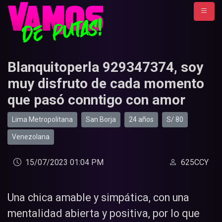
Blanquitoperla 929347374, soy
muy disfruto de cada momento
que pasó conntigo con amor
Lima Metropolitana
San Borja
24 años
S/ 80
Venezolana
15/07/2023 01:04 PM
625CCY
Una chica amable y simpática, con una
mentalidad abierta y positiva, por lo que