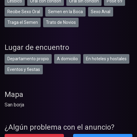
Lesbico
Oral con condón
Oral sin condón
Pose 69
Recibe Sexo Oral
Semen en la Boca
Sexo Anal
Traga el Semen
Trato de Novios
Lugar de encuentro
Departamento propio
A domicilio
En hoteles y hostales
Eventos y fiestas
Mapa
San borja
¿Algún problema con el anuncio?