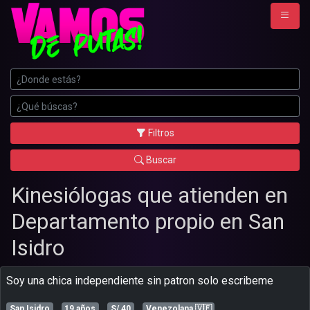
Filtros
Buscar
Kinesiólogas que atienden en
Departamento propio en San
Isidro
soy una chica independiente sin patron solo escribeme
San Isidro
19 años
S/ 40
Venezolana
🇻🇪