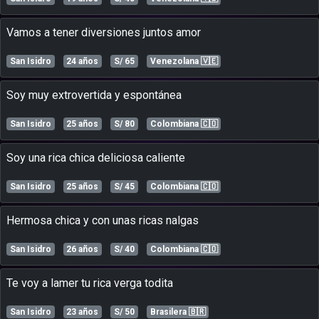
vamos a tener diversiones juntos amor
San Isidro
24 años
S/ 65
Venezolana
🇻🇪
soy muy extrovertida y espontánea
San Isidro
25 años
S/ 80
Colombiana
🇨🇴
soy una rica chica deliciosa caliente
San Isidro
25 años
S/ 45
Colombiana
🇨🇴
hermosa chica y con unas ricas nalgas
San Isidro
26 años
S/ 40
Colombiana
🇨🇴
te voy a lamer tu rica verga todita
San Isidro
23 años
S/ 50
Brasilera
🇧🇷