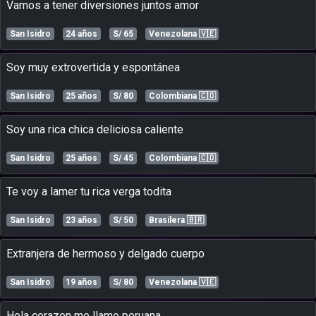
vamos a tener diversiones juntos amor
San Isidro
24 años
S/ 65
Venezolana
🇻🇪
soy muy extrovertida y espontánea
San Isidro
25 años
S/ 80
Colombiana
🇨🇴
soy una rica chica deliciosa caliente
San Isidro
25 años
S/ 45
Colombiana
🇨🇴
te voy a lamer tu rica verga todita
San Isidro
23 años
S/ 50
Brasilera
🇧🇷
extranjera de hermoso y delgado cuerpo
San Isidro
19 años
S/ 80
Venezolana
🇻🇪
hola corazon me llamo peruana