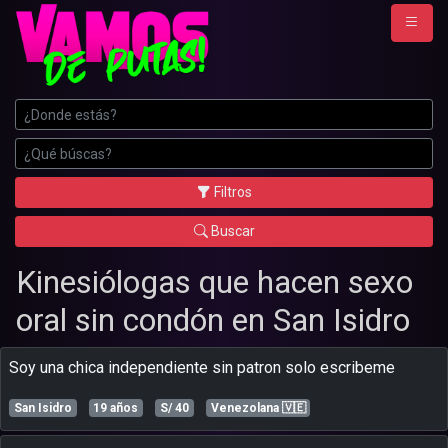
Filtros
Buscar
Kinesiólogas que hacen sexo
oral sin condón en San Isidro
soy una chica independiente sin patron solo escribeme
San Isidro
19 años
S/ 40
Venezolana
🇻🇪