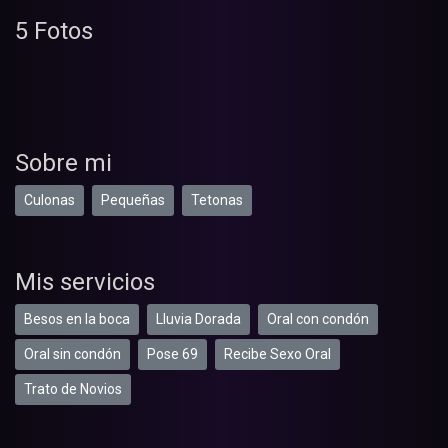
5 Fotos
Sobre mi
Culonas
Pequeñas
Tetonas
Mis servicios
Besos en la boca
Lluvia Dorada
Oral con condón
Oral sin condón
Pose 69
Recibe Sexo Oral
Trato de Novios